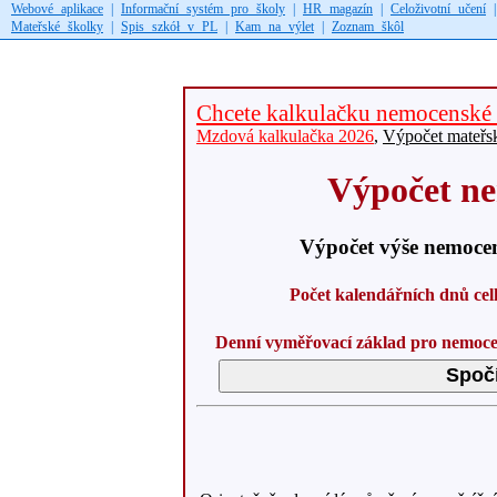
Webové aplikace
|
Informační systém pro školy
|
HR magazín
|
Celoživotní učení
Mateřské školky
|
Spis szkół v PL
|
Kam na výlet
|
Zoznam škôl
Chcete kalkulačku nemocenské 
Mzdová kalkulačka 2026
,
Výpočet mateřs
Výpočet n
Výpočet výše nemocen
Počet kalendářních dnů cel
Denní vyměřovací základ pro nemoc