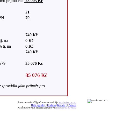
mu příjmu cca
25 003 Kč
21
 PN
79
740 Kč
j. na
0 Kč
 tj. na
0 Kč
740 Kč
x79
35 076 Kč
35 076 Kč
e zpravidla jako průměr pro
Provozovatelem Výpočtu nemocenské je
just4web.cz s.r.o.
.
Další projekty
|
Reklama
|
Kontakty
|
Partneři
Na této adrese nás můžete kontaktovat
info(at)just4web.cz
.