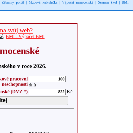
|
Zábavný portál
|
Mzdová kalkulačka
|
Výpočet nemocenské
|
Seznam škol
|
BMI
na svůj web?
ké
,
BMI - Výpočet BMI
emocenské
ského v roce 2026.
kové pracovní
neschopnosti
dnů
enské (DVZ *)
Kč